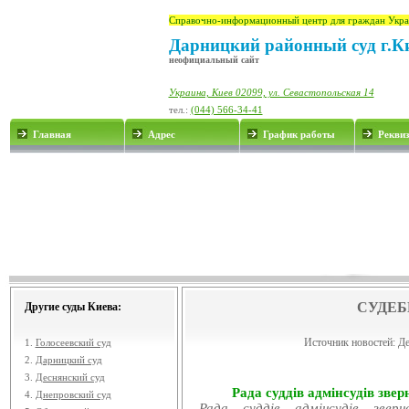
Справочно-информационный центр для граждан Укра
Дарницкий районный суд г.К
неофициальный сайт
Украина, Киев 02099, ул. Севастопольская 14
тел.:
(044) 566-34-41
Главная
Адрес
График работы
Рекви
СУДЕБ
Другие суды Киева:
Источник новостей:
Де
1.
Голосеевский суд
2.
Дарницкий суд
3.
Деснянский суд
Рада суддів адмінсудів звер
4.
Днепровский суд
Рада суддів адмінсудів звер