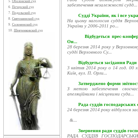
5.
Оболонский суд
забезпечення незалежності судд...
6.
Печерский суд
7.
Подольский суд
Судді України, як і все укра
8.
Святошинский суд
На цьому наголосив суддя Верхов
9.
Соломенский суд
України у 2006-2011 ро...
10.
Шевченковский суд
Відбудеться прес-конфе
Он...
28 березня 2014 року у Верховном
судді Верховного Су...
Відбудеться засідання Ради
3 квітня 2014 року о 14 год. 00 
Київ, вул. П. Орли...
Затверджено форми звітност
З метою забезпечення своєчас
апеляційними і місцевими суда...
Рада суддів господарських с
24 березня 2014 року відбулося за
&...
Звернення ради суддів госпо
РАДА СУДДІВ ГОСПОДАРСЬКИХ