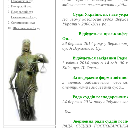
5.
Оболонский суд
забезпечення незалежності судд...
6.
Печерский суд
7.
Подольский суд
Судді України, як і все укра
8.
Святошинский суд
На цьому наголосив суддя Верхов
9.
Соломенский суд
України у 2006-2011 ро...
10.
Шевченковский суд
Відбудеться прес-конфе
Он...
28 березня 2014 року у Верховном
судді Верховного Су...
Відбудеться засідання Ради
3 квітня 2014 року о 14 год. 00 
Київ, вул. П. Орли...
Затверджено форми звітност
З метою забезпечення своєчас
апеляційними і місцевими суда...
Рада суддів господарських с
24 березня 2014 року відбулося за
&...
Звернення ради суддів госпо
РАДА СУДДІВ ГОСПОДАРСЬКИХ