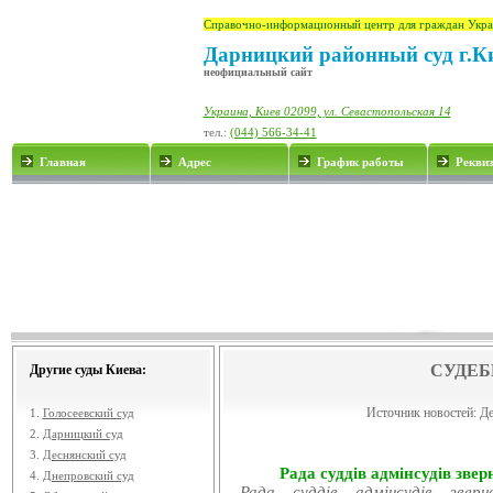
Справочно-информационный центр для граждан Укра
Дарницкий районный суд г.К
неофициальный сайт
Украина, Киев 02099, ул. Севастопольская 14
тел.:
(044) 566-34-41
Главная
Адрес
График работы
Рекви
СУДЕБ
Другие суды Киева:
Источник новостей:
Де
1.
Голосеевский суд
2.
Дарницкий суд
3.
Деснянский суд
Рада суддів адмінсудів звер
4.
Днепровский суд
Рада суддів адмінсудів звер