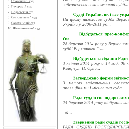
5.
Оболонский суд
забезпечення незалежності судд...
6.
Печерский суд
7.
Подольский суд
Судді України, як і все укра
8.
Святошинский суд
На цьому наголосив суддя Верхов
9.
Соломенский суд
України у 2006-2011 ро...
10.
Шевченковский суд
Відбудеться прес-конфе
Он...
28 березня 2014 року у Верховном
судді Верховного Су...
Відбудеться засідання Ради
3 квітня 2014 року о 14 год. 00 
Київ, вул. П. Орли...
Затверджено форми звітност
З метою забезпечення своєчас
апеляційними і місцевими суда...
Рада суддів господарських с
24 березня 2014 року відбулося за
&...
Звернення ради суддів госпо
РАДА СУДДІВ ГОСПОДАРСЬКИХ