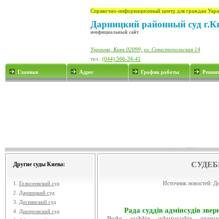
Справочно-информационный центр для граждан Укра
Дарницкий районный суд г.К
неофициальный сайт
Украина, Киев 02099, ул. Севастопольская 14
тел.:
(044) 566-34-41
Главная
Адрес
График работы
Рекви
СУДЕБ
Другие суды Киева:
Источник новостей:
Де
1.
Голосеевский суд
2.
Дарницкий суд
3.
Деснянский суд
Рада суддів адмінсудів звер
4.
Днепровский суд
Рада суддів адмінсудів звер