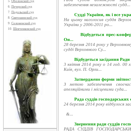
5.
Оболонский суд
забезпечення незалежності судд...
6.
Печерский суд
7.
Подольский суд
Судді України, як і все укра
8.
Святошинский суд
На цьому наголосив суддя Верхов
9.
Соломенский суд
України у 2006-2011 ро...
10.
Шевченковский суд
Відбудеться прес-конфе
Он...
28 березня 2014 року у Верховном
судді Верховного Су...
Відбудеться засідання Ради
3 квітня 2014 року о 14 год. 00 
Київ, вул. П. Орли...
Затверджено форми звітност
З метою забезпечення своєчас
апеляційними і місцевими суда...
Рада суддів господарських с
24 березня 2014 року відбулося за
&...
Звернення ради суддів госпо
РАДА СУДДІВ ГОСПОДАРСЬКИХ