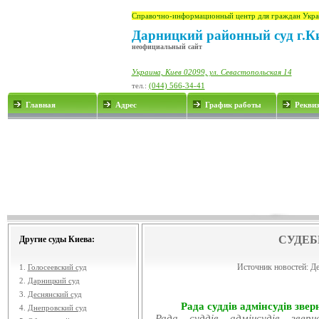
Справочно-информационный центр для граждан Укра
Дарницкий районный суд г.К
неофициальный сайт
Украина, Киев 02099, ул. Севастопольская 14
тел.:
(044) 566-34-41
Главная
Адрес
График работы
Рекви
СУДЕБ
Другие суды Киева:
Источник новостей:
Де
1.
Голосеевский суд
2.
Дарницкий суд
3.
Деснянский суд
Рада суддів адмінсудів звер
4.
Днепровский суд
Рада суддів адмінсудів звер