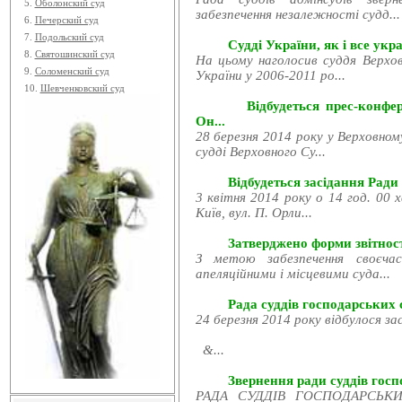
5.
Оболонский суд
забезпечення незалежності судд...
6.
Печерский суд
7.
Подольский суд
Судді України, як і все укра
8.
Святошинский суд
На цьому наголосив суддя Верхов
9.
Соломенский суд
України у 2006-2011 ро...
10.
Шевченковский суд
Відбудеться прес-конфе
Он...
28 березня 2014 року у Верховном
судді Верховного Су...
Відбудеться засідання Ради
3 квітня 2014 року о 14 год. 00 
Київ, вул. П. Орли...
Затверджено форми звітност
З метою забезпечення своєчас
апеляційними і місцевими суда...
Рада суддів господарських с
24 березня 2014 року відбулося за
&...
Звернення ради суддів госпо
РАДА СУДДІВ ГОСПОДАРСЬКИХ