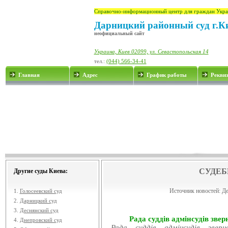
Справочно-информационный центр для граждан Укра
Дарницкий районный суд г.К
неофициальный сайт
Украина, Киев 02099, ул. Севастопольская 14
тел.:
(044) 566-34-41
Главная
Адрес
График работы
Рекви
СУДЕБ
Другие суды Киева:
Источник новостей:
Де
1.
Голосеевский суд
2.
Дарницкий суд
3.
Деснянский суд
Рада суддів адмінсудів звер
4.
Днепровский суд
Рада суддів адмінсудів звер