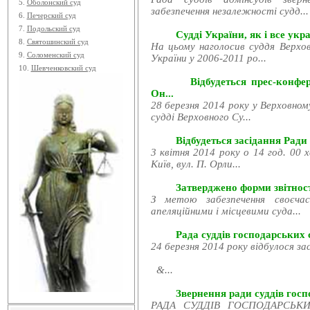
5.
Оболонский суд
забезпечення незалежності судд...
6.
Печерский суд
7.
Подольский суд
Судді України, як і все укра
8.
Святошинский суд
На цьому наголосив суддя Верхов
9.
Соломенский суд
України у 2006-2011 ро...
10.
Шевченковский суд
Відбудеться прес-конфе
Он...
28 березня 2014 року у Верховном
судді Верховного Су...
Відбудеться засідання Ради
3 квітня 2014 року о 14 год. 00 
Київ, вул. П. Орли...
Затверджено форми звітност
З метою забезпечення своєчас
апеляційними і місцевими суда...
Рада суддів господарських с
24 березня 2014 року відбулося за
&...
Звернення ради суддів госпо
РАДА СУДДІВ ГОСПОДАРСЬКИХ