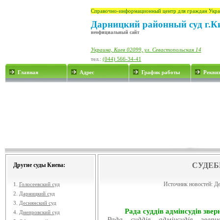
Справочно-информационный центр для граждан Укра
Дарницкий районный суд г.К
неофициальный сайт
Украина, Киев 02099, ул. Севастопольская 14
тел.:
(044) 566-34-41
Главная
Адрес
График работы
Рекви
СУДЕБ
Другие суды Киева:
Источник новостей:
Де
1.
Голосеевский суд
2.
Дарницкий суд
3.
Деснянский суд
Рада суддів адмінсудів звер
4.
Днепровский суд
Рада суддів адмінсудів звер