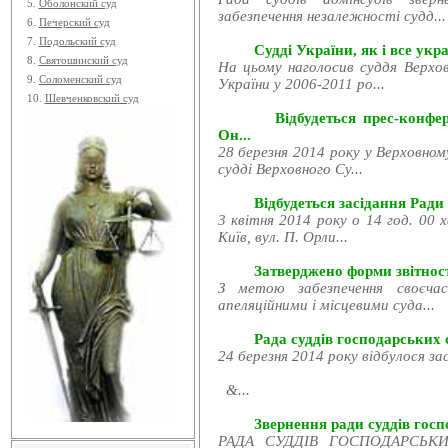
5.
Оболонский суд
забезпечення незалежності судд...
6.
Печерский суд
7.
Подольский суд
Судді України, як і все укра
8.
Святошинский суд
На цьому наголосив суддя Верхов
9.
Соломенский суд
України у 2006-2011 ро...
10.
Шевченковский суд
Відбудеться прес-конфе
Он...
28 березня 2014 року у Верховном
судді Верховного Су...
Відбудеться засідання Ради
3 квітня 2014 року о 14 год. 00 
Київ, вул. П. Орли...
Затверджено форми звітност
З метою забезпечення своєчас
апеляційними і місцевими суда...
Рада суддів господарських с
24 березня 2014 року відбулося за
&...
Звернення ради суддів госпо
РАДА СУДДІВ ГОСПОДАРСЬКИХ