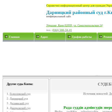
Справочно-информационный центр для граждан Укра
Дарницкий районный суд г.К
неофициальный сайт
Украина, Киев 02099, ул. Севастопольская 14
тел.:
(044) 566-34-41
Главная
Адрес
График работы
Рекви
СУДЕБ
Другие суды Киева:
Источник новостей:
Де
1.
Голосеевский суд
2.
Дарницкий суд
3.
Деснянский суд
Рада суддів адмінсудів звер
4.
Днепровский суд
Рада суддів адмінсудів звер