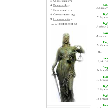
5.
Оболонский суд
Судд
6.
Печерский суд
На цьому 
7.
Подольский суд
Відб
8.
Святошинский суд
28 березн
9.
Соломенский суд
Відб
10.
Шевченковский суд
3 квітня 2
Затв
З метою з
Рада
24 березн
&...
Звер
РАДА СУД
Зве
Рада судд
Відб
19 березн
Відб
19 березн
Відб
18 березн
Гол
17 березн