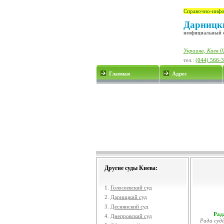
Справочно-инфо
Дарницки
неофициальный 
Украина, Киев 0
тел.:
(044) 566-
Главная
Адрес
Другие суды Киева:
1.
Голосеевский суд
2.
Дарницкий суд
3.
Деснянский суд
Рада
4.
Днепровский суд
Рада судд