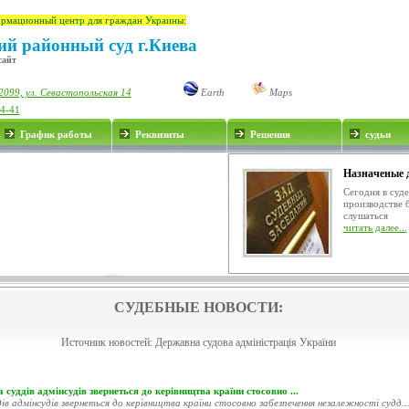
рмационный центр для граждан Украины:
й районный суд г.Киева
сайт
2099, ул. Севастопольская 14
Earth
Maps
34-41
График работы
Реквизиты
Решения
судьи
Назначеные 
Сегодня в суд
производстве 
слушаться
читать далее...
СУДЕБНЫЕ НОВОСТИ:
Источник новостей:
Державна судова адміністрація України
 суддів адмінсудів звернеться до керівництва країни стосовно ...
ів адмінсудів звернеться до керівництва країни стосовно забезпечення незалежності судд..