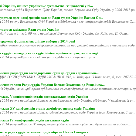
і України, як і все українське суспільство, зацікавлені у ві...
наголосив суддя Верховного Суду України, голова Верховного Суду України у 2006-2011 ро..
удеться прес-конференція голови Ради суддів України Василя Он...
я 2014 року у Верховному Суді України відбудеться прес-конференція судді Верховного Су...
удеться засідання Ради суддів України
014 року о 14 год. 00 хв. у приміщенні Верховного Суду України (м. Київ, вул. П. Орли...
ерджено форми звітності про вибори в 2014 році
абезпечення своєчасного одержання інформації про розгляд апеляційними і місцевими суда..
 суддів господарських судів ініціює прийняття програми заході...
я 2014 року відбулося засідання ради суддів господарських судів.
нення ради суддів господарських судів до суддів і працівників...
ДІВ ГОСПОДАРСЬКИХ СУДІВ УКРАЇНИ 01016, м. Київ, вул. О.Копиленка, 6, тел. 207-52-20
рнення голови Ради суддів України Василя Онопенка до Вищої ква...
ів України, як вищий орган суддівського самоврядування, не може залишатися осторонь су.
улась V конференція суддів господарських судів України
я 2014 року в приміщенні Вищого господарського суду України відбулась V конференція су...
улася XV конференція суддів адміністративних судів України
я 2014 року у приміщенні Вищого адміністративного суду України (вул. Московська, 8, ко...
улася ІV конференція суддів загальних судів
я 2014 року відбулася ІV конференція суддів загальних судів, яка була скликана радою с...
овою ради суддів загальних судів обрано Павла Гвоздика
я 2014 року відбулося засідання ради суддів загальних судів, на якому відповідно до ча...