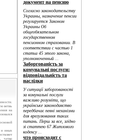
.
ю...
имости.
ую ветвь
жения на
изовался
основой
 и иных
ествляет
, четко