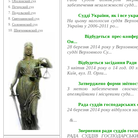
5.
Оболонский суд
забезпечення незалежності судд...
6.
Печерский суд
7.
Подольский суд
Судді України, як і все укра
8.
Святошинский суд
На цьому наголосив суддя Верхов
9.
Соломенский суд
України у 2006-2011 ро...
10.
Шевченковский суд
Відбудеться прес-конфе
Он...
28 березня 2014 року у Верховном
судді Верховного Су...
Відбудеться засідання Ради
3 квітня 2014 року о 14 год. 00 
Київ, вул. П. Орли...
Затверджено форми звітност
З метою забезпечення своєчас
апеляційними і місцевими суда...
Рада суддів господарських с
24 березня 2014 року відбулося за
&...
Звернення ради суддів госпо
РАДА СУДДІВ ГОСПОДАРСЬКИХ