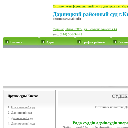
Справочно-информационный центр для граждан Укра
Дарницкий районный суд г.К
неофициальный сайт
Украина, Киев 02099, ул. Севастопольская 14
тел.:
(044) 566-34-41
Главная
Адрес
График работы
Рекви
СУДЕБ
Другие суды Киева:
Источник новостей:
Де
1.
Голосеевский суд
2.
Дарницкий суд
3.
Деснянский суд
Рада суддів адмінсудів звер
4.
Днепровский суд
Рада суддів адмінсудів звер