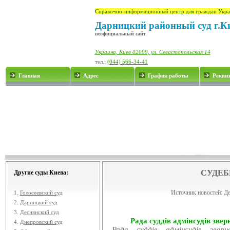
Справочно-информационный центр для граждан Укра
Дарницкий районный суд г.К
неофициальный сайт
Украина, Киев 02099, ул. Севастопольская 14
тел.:
(044) 566-34-41
Главная
Адрес
График работы
Рекви
СУДЕБ
Другие суды Киева:
Источник новостей:
Де
1.
Голосеевский суд
2.
Дарницкий суд
3.
Деснянский суд
Рада суддів адмінсудів звер
4.
Днепровский суд
Рада суддів адмінсудів звер