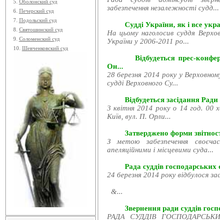
5.
Оболонский суд
забезпечення незалежності судд...
6.
Печерский суд
7.
Подольский суд
Судді України, як і все укра
8.
Святошинский суд
На цьому наголосив суддя Верхов
9.
Соломенский суд
України у 2006-2011 ро...
10.
Шевченковский суд
Відбудеться прес-конфе
Он...
28 березня 2014 року у Верховном
судді Верховного Су...
Відбудеться засідання Ради
3 квітня 2014 року о 14 год. 00 
Київ, вул. П. Орли...
Затверджено форми звітност
З метою забезпечення своєчас
апеляційними і місцевими суда...
Рада суддів господарських с
24 березня 2014 року відбулося за
&...
Звернення ради суддів госпо
РАДА СУДДІВ ГОСПОДАРСЬКИХ