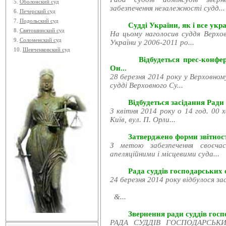
5.
Оболонский суд
забезпечення незалежності судд...
6.
Печерский суд
7.
Подольский суд
Судді України, як і все укра
8.
Святошинский суд
На цьому наголосив суддя Верхов
9.
Соломенский суд
України у 2006-2011 ро...
10.
Шевченковский суд
Відбудеться прес-конфе
Он...
28 березня 2014 року у Верховном
судді Верховного Су...
Відбудеться засідання Ради
3 квітня 2014 року о 14 год. 00 
Київ, вул. П. Орли...
Затверджено форми звітност
З метою забезпечення своєчас
апеляційними і місцевими суда...
Рада суддів господарських с
24 березня 2014 року відбулося за
&...
Звернення ради суддів госпо
РАДА СУДДІВ ГОСПОДАРСЬКИХ