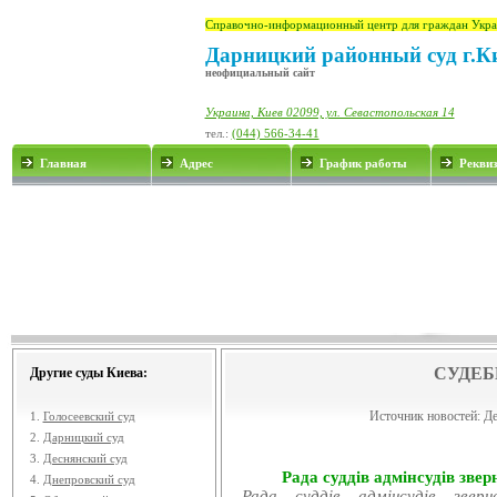
Справочно-информационный центр для граждан Укра
Дарницкий районный суд г.К
неофициальный сайт
Украина, Киев 02099, ул. Севастопольская 14
тел.:
(044) 566-34-41
Главная
Адрес
График работы
Рекви
СУДЕБ
Другие суды Киева:
Источник новостей:
Де
1.
Голосеевский суд
2.
Дарницкий суд
3.
Деснянский суд
Рада суддів адмінсудів звер
4.
Днепровский суд
Рада суддів адмінсудів звер