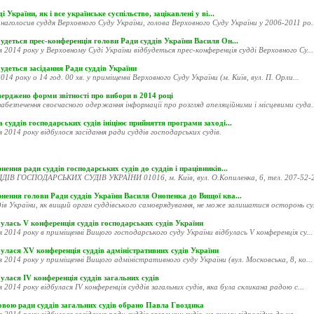
і України, як і все українське суспільство, зацікавлені у ві...
наголосив суддя Верховного Суду України, голова Верховного Суду України у 2006-2011 ро..
удеться прес-конференція голови Ради суддів України Василя Он...
я 2014 року у Верховному Суді України відбудеться прес-конференція судді Верховного Су...
удеться засідання Ради суддів України
014 року о 14 год. 00 хв. у приміщенні Верховного Суду України (м. Київ, вул. П. Орли...
ерджено форми звітності про вибори в 2014 році
абезпечення своєчасного одержання інформації про розгляд апеляційними і місцевими суда..
 суддів господарських судів ініціює прийняття програми заході...
я 2014 року відбулося засідання ради суддів господарських судів.
нення ради суддів господарських судів до суддів і працівників...
ДІВ ГОСПОДАРСЬКИХ СУДІВ УКРАЇНИ 01016, м. Київ, вул. О.Копиленка, 6, тел. 207-52-20
рнення голови Ради суддів України Василя Онопенка до Вищої ква...
ів України, як вищий орган суддівського самоврядування, не може залишатися осторонь су.
улась V конференція суддів господарських судів України
я 2014 року в приміщенні Вищого господарського суду України відбулась V конференція су...
улася XV конференція суддів адміністративних судів України
я 2014 року у приміщенні Вищого адміністративного суду України (вул. Московська, 8, ко...
улася ІV конференція суддів загальних судів
я 2014 року відбулася ІV конференція суддів загальних судів, яка була скликана радою с...
овою ради суддів загальних судів обрано Павла Гвоздика
я 2014 року відбулося засідання ради суддів загальних судів, на якому відповідно до ча...