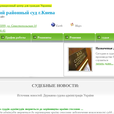
рмационный центр для граждан Украины:
й районный суд г.Киева
сайт
2099, ул. Севастопольская 14
Earth
Maps
34-41
График работы
Реквизиты
Решения
судьи
Назначеные 
Сегодня в суд
производстве 
слушаться
читать далее...
СУДЕБНЫЕ НОВОСТИ:
Источник новостей:
Державна судова адміністрація України
 суддів адмінсудів звернеться до керівництва країни стосовно ...
ів адмінсудів звернеться до керівництва країни стосовно забезпечення незалежності судд..