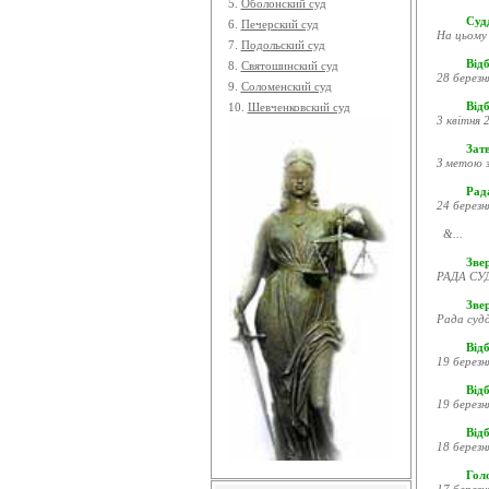
5.
Оболонский суд
Судд
6.
Печерский суд
На цьому 
7.
Подольский суд
Відб
8.
Святошинский суд
28 березн
9.
Соломенский суд
Відб
10.
Шевченковский суд
3 квітня 2
Затв
З метою з
Рада
24 березн
&...
Звер
РАДА СУД
Зве
Рада судд
Відб
19 березн
Відб
19 березн
Відб
18 березн
Гол
17 березн