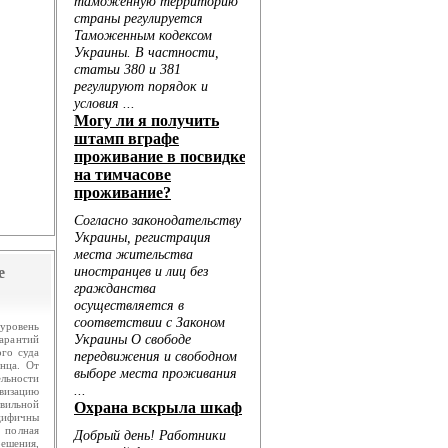
.
ю...
е
 уровень
арантий
ого суда
нца. От
льности
визацию
авильной
ецифичны
 полная
решения,