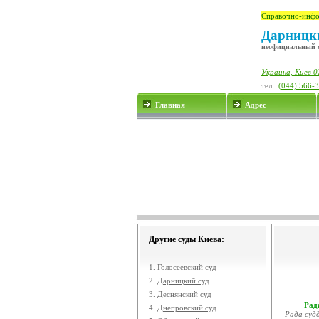
Справочно-инфо
Дарницки
неофициальный 
Украина, Киев 0
тел.:
(044) 566-
Главная
Адрес
Другие суды Киева:
1.
Голосеевский суд
2.
Дарницкий суд
3.
Деснянский суд
Рада
4.
Днепровский суд
Рада судд