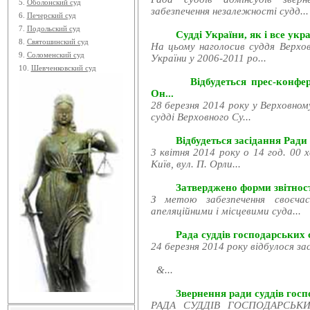
5.
Оболонский суд
забезпечення незалежності судд...
6.
Печерский суд
7.
Подольский суд
Судді України, як і все укра
8.
Святошинский суд
На цьому наголосив суддя Верхов
9.
Соломенский суд
України у 2006-2011 ро...
10.
Шевченковский суд
Відбудеться прес-конфе
Он...
28 березня 2014 року у Верховном
судді Верховного Су...
Відбудеться засідання Ради
3 квітня 2014 року о 14 год. 00 
Київ, вул. П. Орли...
Затверджено форми звітност
З метою забезпечення своєчас
апеляційними і місцевими суда...
Рада суддів господарських с
24 березня 2014 року відбулося за
&...
Звернення ради суддів госпо
РАДА СУДДІВ ГОСПОДАРСЬКИХ