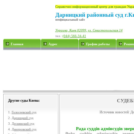
Справочно-информационный центр для граждан Укра
Дарницкий районный суд г.К
неофициальный сайт
Украина, Киев 02099, ул. Севастопольская 14
тел.:
(044) 566-34-41
Главная
Адрес
График работы
Рекви
СУДЕБ
Другие суды Киева:
Источник новостей:
Де
1.
Голосеевский суд
2.
Дарницкий суд
3.
Деснянский суд
Рада суддів адмінсудів звер
4.
Днепровский суд
Рада суддів адмінсудів звер