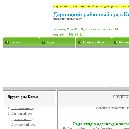
Справочно-информационный центр для граждан Укра
Дарницкий районный суд г.К
неофициальный сайт
Украина, Киев 02099, ул. Севастопольская 14
тел.:
(044) 566-34-41
Главная
Адрес
График работы
Рекви
СУДЕБ
Другие суды Киева:
Источник новостей:
Де
1.
Голосеевский суд
2.
Дарницкий суд
3.
Деснянский суд
Рада суддів адмінсудів звер
4.
Днепровский суд
Рада суддів адмінсудів звер