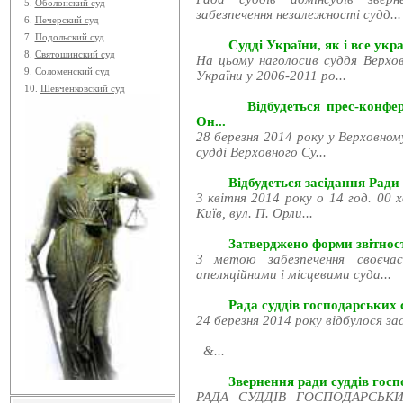
5.
Оболонский суд
забезпечення незалежності судд...
6.
Печерский суд
7.
Подольский суд
Судді України, як і все укра
8.
Святошинский суд
На цьому наголосив суддя Верхов
9.
Соломенский суд
України у 2006-2011 ро...
10.
Шевченковский суд
Відбудеться прес-конфе
Он...
28 березня 2014 року у Верховном
судді Верховного Су...
Відбудеться засідання Ради
3 квітня 2014 року о 14 год. 00 
Київ, вул. П. Орли...
Затверджено форми звітност
З метою забезпечення своєчас
апеляційними і місцевими суда...
Рада суддів господарських с
24 березня 2014 року відбулося за
&...
Звернення ради суддів госпо
РАДА СУДДІВ ГОСПОДАРСЬКИХ