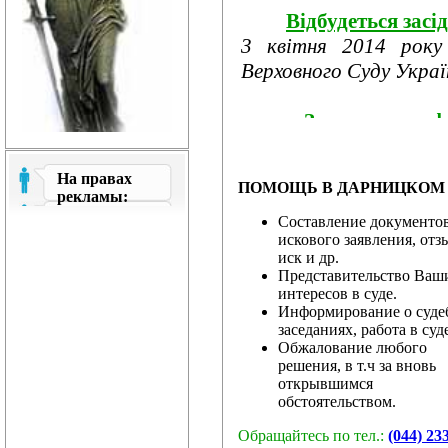
Відбудеться засі
3 квітня 2014 року
Верховного Суду України
Затверджено ф
році
З метою забезпечення
На правах
ПОМОЩЬ В ДАРНИЦКОМ 
про розгляд апеляційни
рекламы:
Составление документов
искового заявления, отз
Рада суддів госп
иск и др.
програми заході...
Представительство Ваш
24 березня 2014 року
интересов в суде.
Информирование о суд
господарських судів.
заседаниях, работа в суд
Обжалование любого
решения, в т.ч за вновь
&...
открывшимся
обстоятельством.
Звернення ра
Обращайтесь по тел.:
(044) 23
суддів і працівників...