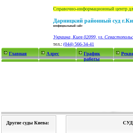
Справочно-информационный центр дл
Дарницкий районный суд г.Ки
неофициальный сайт
Украина, Киев 02099, ул. Севастопольс
тел.:
(044) 566-34-41
Главная
Адрес
График
Рекв
работы
Другие суды Киева:
СУД