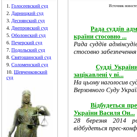
1.
Голосеевский суд
Источник новост
2.
Дарницкий суд
3.
Деснянский суд
Рада суддів адм
4.
Днепровский суд
країни стосовно ...
5.
Оболонский суд
6.
Печерский суд
Рада суддів адмінсуді
7.
Подольский суд
стосовно забезпечення
8.
Святошинский суд
9.
Соломенский суд
Судді України
10.
Шевченковский
зацікавлені у ві...
суд
На цьому наголосив су
Верховного Суду Україн
Відбудеться пр
України Василя Он...
28 березня 2014 р
відбудеться прес-конфе