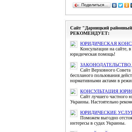
адміністративного суду
Поделиться…
11 березня 201
суддів адміністра...
Сайт "Дарницкий районный 
11 березня 2014 ро
РЕКОМЕНДУЕТ:
адміністративного суду
ЮРИДИЧЕСКАЯ КОНС
Консультации на сайте, в 
Відбулося зас
юридическая помощь!
судів
ЗАКОНОДАТЕЛЬСТВО
21 листопада 201
Сайт Верховного Совета
господарського суду Ук
беспланого пользования дей
нормативными актами в режим
Привітання гол
КОНСУЛЬТАЦИЯ ЮРИ
судів з Міжнародни...
Сайт лучшего частного 
Украины. Настоятельно реком
Дорогі жінки! Сердечн
святом – 8 Березня, яке
ЮРИДИЧЕСКИЕ УСЛУГ
Поможем выгодно отстоя
интересы в судах Украины.
Оприлюдне