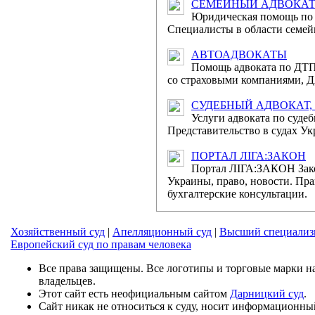
судочинства в Україні 
СЕМЕЙНЫЙ АДВОКАТ
Юридическая помощь по 
Державною судовою 
Специалисты в области семей
порталі "Судова влада
АВТОАДВОКАТЫ
Помощь адвоката по ДТП
Привіт
со страховыми компаниями, Д
Міжнародним жіночи
СУДЕБНЫЙ АДВОКАТ,
Шановні жінки! Щиро 
Услуги адвоката по суде
краси – Міжнародним 
Представительство в судах Ук
ПОРТАЛ ЛІГА:ЗАКОН
Відбулося п
Портал ЛІГА:ЗАКОН Зак
загальних судів
Украины, право, новости. Пра
бухгалтерские консультации.
6 березня 2014 року
адміністрації України 
Хозяйственный суд
|
Апелляционный суд
|
Высший специализ
Европейский суд по правам человека
Відбулося засіда
6 березня 2014 рок
Все права защищены. Все логотипы и торговые марки на
владельцев.
України відбулось засі
Этот сайт есть неофициальным сайтом
Дарницкий суд
.
Сайт никак не относиться к суду, носит информационны