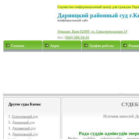
Справочно-информационный центр для граждан Укра
Дарницкий районный суд г.К
неофициальный сайт
Украина, Киев 02099, ул. Севастопольская 14
тел.:
(044) 566-34-41
Главная
Адрес
График работы
Рекви
СУДЕБ
Другие суды Киева:
Источник новостей:
Де
1.
Голосеевский суд
2.
Дарницкий суд
3.
Деснянский суд
Рада суддів адмінсудів звер
4.
Днепровский суд
Рада суддів адмінсудів звер