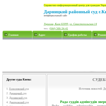
Справочно-информационный центр для граждан Укра
Дарницкий районный суд г.К
неофициальный сайт
Украина, Киев 02099, ул. Севастопольская 14
тел.:
(044) 566-34-41
Главная
Адрес
График работы
Рекви
СУДЕБ
Другие суды Киева:
Источник новостей:
Де
1.
Голосеевский суд
2.
Дарницкий суд
3.
Деснянский суд
Рада суддів адмінсудів звер
4.
Днепровский суд
Рада суддів адмінсудів звер