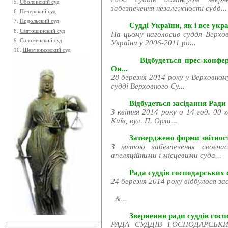
5.
Оболонский суд
забезпечення незалежності судд...
6.
Печерский суд
7.
Подольский суд
Судді України, як і все укра
8.
Святошинский суд
На цьому наголосив суддя Верхов
9.
Соломенский суд
України у 2006-2011 ро...
10.
Шевченковский суд
Відбудеться прес-конфе
Он...
28 березня 2014 року у Верховном
судді Верховного Су...
Відбудеться засідання Ради
3 квітня 2014 року о 14 год. 00 
Київ, вул. П. Орли...
Затверджено форми звітност
З метою забезпечення своєчас
апеляційними і місцевими суда...
Рада суддів господарських с
24 березня 2014 року відбулося за
&...
Звернення ради суддів госпо
РАДА СУДДІВ ГОСПОДАРСЬКИХ