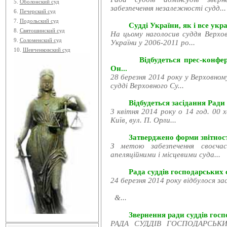
5.
Оболонский суд
забезпечення незалежності судд...
6.
Печерский суд
7.
Подольский суд
Судді України, як і все укра
8.
Святошинский суд
На цьому наголосив суддя Верхов
9.
Соломенский суд
України у 2006-2011 ро...
10.
Шевченковский суд
Відбудеться прес-конфе
Он...
28 березня 2014 року у Верховном
судді Верховного Су...
Відбудеться засідання Ради
3 квітня 2014 року о 14 год. 00 
Київ, вул. П. Орли...
Затверджено форми звітност
З метою забезпечення своєчас
апеляційними і місцевими суда...
Рада суддів господарських с
24 березня 2014 року відбулося за
&...
Звернення ради суддів госпо
РАДА СУДДІВ ГОСПОДАРСЬКИХ