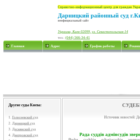
Справочно-информационный центр для граждан Укра
Дарницкий районный суд г.К
неофициальный сайт
Украина, Киев 02099, ул. Севастопольская 14
тел.:
(044) 566-34-41
Главная
Адрес
График работы
Рекви
СУДЕБ
Другие суды Киева:
Источник новостей:
Де
1.
Голосеевский суд
2.
Дарницкий суд
3.
Деснянский суд
Рада суддів адмінсудів звер
4.
Днепровский суд
Рада суддів адмінсудів звер