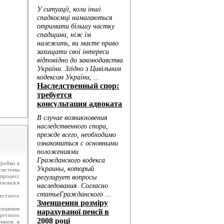
.
ю...
ройки в
 системы
 процесс
зовался
честного
решения
кретного
енном в