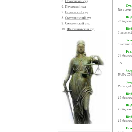
5.
Оболонский суд
Судд
6.
Печерский суд
На цьому 
7.
Подольский суд
Відб
8.
Святошинский суд
28 березн
9.
Соломенский суд
Відб
10.
Шевченковский суд
3 квітня 2
Затв
З метою з
Рада
24 березн
&...
Звер
РАДА СУД
Зве
Рада судд
Відб
19 березн
Відб
19 березн
Відб
18 березн
Гол
17 березн