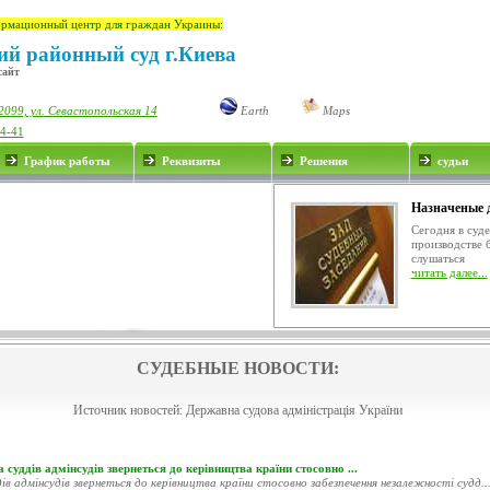
рмационный центр для граждан Украины:
й районный суд г.Киева
сайт
2099, ул. Севастопольская 14
Earth
Maps
34-41
График работы
Реквизиты
Решения
судьи
Назначеные 
Сегодня в суд
производстве 
слушаться
читать далее...
СУДЕБНЫЕ НОВОСТИ:
Источник новостей:
Державна судова адміністрація України
 суддів адмінсудів звернеться до керівництва країни стосовно ...
ів адмінсудів звернеться до керівництва країни стосовно забезпечення незалежності судд..