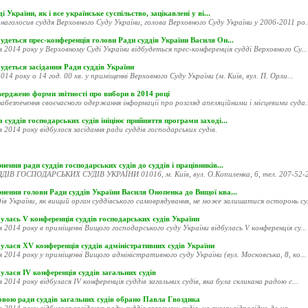
і України, як і все українське суспільство, зацікавлені у ві...
наголосив суддя Верховного Суду України, голова Верховного Суду України у 2006-2011 ро..
удеться прес-конференція голови Ради суддів України Василя Он...
я 2014 року у Верховному Суді України відбудеться прес-конференція судді Верховного Су...
удеться засідання Ради суддів України
014 року о 14 год. 00 хв. у приміщенні Верховного Суду України (м. Київ, вул. П. Орли...
ерджено форми звітності про вибори в 2014 році
абезпечення своєчасного одержання інформації про розгляд апеляційними і місцевими суда..
 суддів господарських судів ініціює прийняття програми заході...
я 2014 року відбулося засідання ради суддів господарських судів.
нення ради суддів господарських судів до суддів і працівників...
ДІВ ГОСПОДАРСЬКИХ СУДІВ УКРАЇНИ 01016, м. Київ, вул. О.Копиленка, 6, тел. 207-52-20
рнення голови Ради суддів України Василя Онопенка до Вищої ква...
ів України, як вищий орган суддівського самоврядування, не може залишатися осторонь су.
улась V конференція суддів господарських судів України
я 2014 року в приміщенні Вищого господарського суду України відбулась V конференція су...
улася XV конференція суддів адміністративних судів України
я 2014 року у приміщенні Вищого адміністративного суду України (вул. Московська, 8, ко...
улася ІV конференція суддів загальних судів
я 2014 року відбулася ІV конференція суддів загальних судів, яка була скликана радою с...
овою ради суддів загальних судів обрано Павла Гвоздика
я 2014 року відбулося засідання ради суддів загальних судів, на якому відповідно до ча...