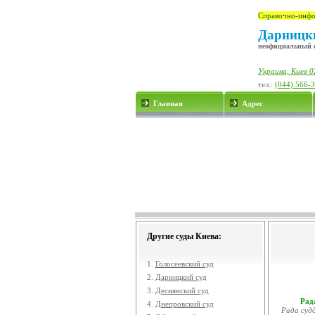
Справочно-инфо
Дарницки
неофициальный 
Украина, Киев 0
тел.:
(044) 566-
Главная
Адрес
Другие суды Киева:
1.
Голосеевский суд
2.
Дарницкий суд
3.
Деснянский суд
Рада
4.
Днепровский суд
Рада судд