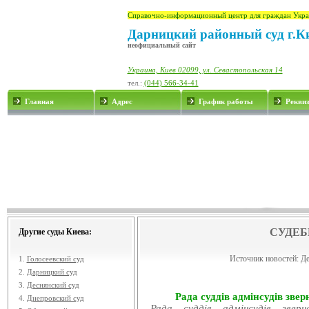
Справочно-информационный центр для граждан Укра
Дарницкий районный суд г.К
неофициальный сайт
Украина, Киев 02099, ул. Севастопольская 14
тел.:
(044) 566-34-41
Главная
Адрес
График работы
Рекви
СУДЕБ
Другие суды Киева:
Источник новостей:
Де
1.
Голосеевский суд
2.
Дарницкий суд
3.
Деснянский суд
Рада суддів адмінсудів звер
4.
Днепровский суд
Рада суддів адмінсудів звер