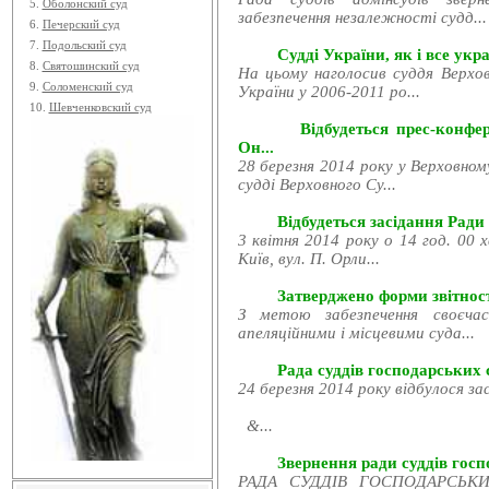
5.
Оболонский суд
забезпечення незалежності судд...
6.
Печерский суд
7.
Подольский суд
Судді України, як і все укра
8.
Святошинский суд
На цьому наголосив суддя Верхов
9.
Соломенский суд
України у 2006-2011 ро...
10.
Шевченковский суд
Відбудеться прес-конфе
Он...
28 березня 2014 року у Верховном
судді Верховного Су...
Відбудеться засідання Ради
3 квітня 2014 року о 14 год. 00 
Київ, вул. П. Орли...
Затверджено форми звітност
З метою забезпечення своєчас
апеляційними і місцевими суда...
Рада суддів господарських с
24 березня 2014 року відбулося за
&...
Звернення ради суддів госпо
РАДА СУДДІВ ГОСПОДАРСЬКИХ