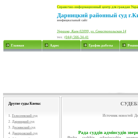
Справочно-информационный центр для граждан Укра
Дарницкий районный суд г.К
неофициальный сайт
Украина, Киев 02099, ул. Севастопольская 14
тел.:
(044) 566-34-41
Главная
Адрес
График работы
Рекви
СУДЕБ
Другие суды Киева:
Источник новостей:
Де
1.
Голосеевский суд
2.
Дарницкий суд
3.
Деснянский суд
Рада суддів адмінсудів звер
4.
Днепровский суд
Рада суддів адмінсудів звер