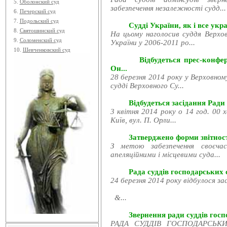
5.
Оболонский суд
забезпечення незалежності судд...
6.
Печерский суд
7.
Подольский суд
Судді України, як і все укра
8.
Святошинский суд
На цьому наголосив суддя Верхов
9.
Соломенский суд
України у 2006-2011 ро...
10.
Шевченковский суд
Відбудеться прес-конфе
Он...
28 березня 2014 року у Верховном
судді Верховного Су...
Відбудеться засідання Ради
3 квітня 2014 року о 14 год. 00 
Київ, вул. П. Орли...
Затверджено форми звітност
З метою забезпечення своєчас
апеляційними і місцевими суда...
Рада суддів господарських с
24 березня 2014 року відбулося за
&...
Звернення ради суддів госпо
РАДА СУДДІВ ГОСПОДАРСЬКИХ