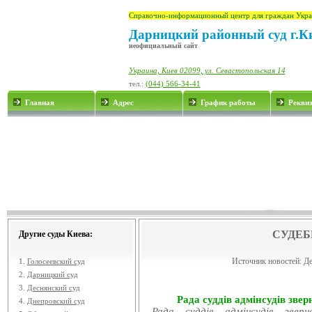
Справочно-информационный центр для граждан Укра
Дарницкий районный суд г.К
неофициальный сайт
Украина, Киев 02099, ул. Севастопольская 14
тел.:
(044) 566-34-41
Главная
Адрес
График работы
Рекви
СУДЕБ
Другие суды Киева:
Источник новостей:
Де
1.
Голосеевский суд
2.
Дарницкий суд
3.
Деснянский суд
Рада суддів адмінсудів звер
4.
Днепровский суд
Рада суддів адмінсудів звер