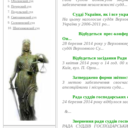
5.
Оболонский суд
забезпечення незалежності судд...
6.
Печерский суд
7.
Подольский суд
Судді України, як і все укра
8.
Святошинский суд
На цьому наголосив суддя Верхов
9.
Соломенский суд
України у 2006-2011 ро...
10.
Шевченковский суд
Відбудеться прес-конфе
Он...
28 березня 2014 року у Верховном
судді Верховного Су...
Відбудеться засідання Ради
3 квітня 2014 року о 14 год. 00 
Київ, вул. П. Орли...
Затверджено форми звітност
З метою забезпечення своєчас
апеляційними і місцевими суда...
Рада суддів господарських с
24 березня 2014 року відбулося за
&...
Звернення ради суддів госпо
РАДА СУДДІВ ГОСПОДАРСЬКИХ