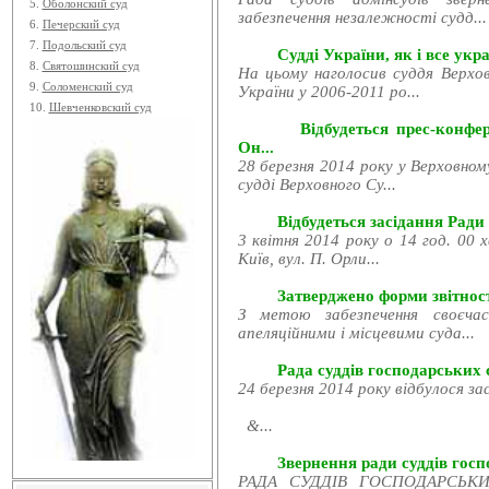
5.
Оболонский суд
забезпечення незалежності судд...
6.
Печерский суд
7.
Подольский суд
Судді України, як і все укра
8.
Святошинский суд
На цьому наголосив суддя Верхов
9.
Соломенский суд
України у 2006-2011 ро...
10.
Шевченковский суд
Відбудеться прес-конфе
Он...
28 березня 2014 року у Верховном
судді Верховного Су...
Відбудеться засідання Ради
3 квітня 2014 року о 14 год. 00 
Київ, вул. П. Орли...
Затверджено форми звітност
З метою забезпечення своєчас
апеляційними і місцевими суда...
Рада суддів господарських с
24 березня 2014 року відбулося за
&...
Звернення ради суддів госпо
РАДА СУДДІВ ГОСПОДАРСЬКИХ