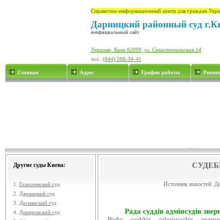
Справочно-информационный центр для граждан Укра
Дарницкий районный суд г.К
неофициальный сайт
Украина, Киев 02099, ул. Севастопольская 14
тел.:
(044) 566-34-41
Главная
Адрес
График работы
Рекви
СУДЕБ
Другие суды Киева:
Источник новостей:
Де
1.
Голосеевский суд
2.
Дарницкий суд
3.
Деснянский суд
Рада суддів адмінсудів звер
4.
Днепровский суд
Рада суддів адмінсудів звер