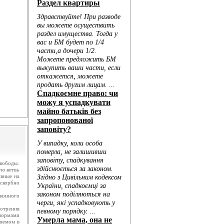
.
ю...
вободы.
ую ветвь
ивные на
искорбно
конного
отрения
нормами
ляемом в