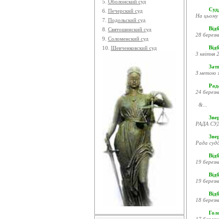
5.
Оболонский суд
Судд
6.
Печерский суд
На цьому 
7.
Подольский суд
Відб
8.
Святошинский суд
28 березн
9.
Соломенский суд
Відб
10.
Шевченковский суд
3 квітня 2
Затв
З метою з
Рада
24 березн
&...
Звер
РАДА СУД
Зве
Рада судд
Відб
19 березн
Відб
19 березн
Відб
18 березн
Гол
17 березн