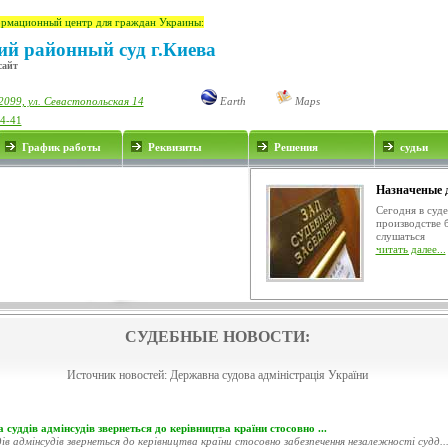
рмационный центр для граждан Украины:
й районный суд г.Киева
сайт
2099, ул. Севастопольская 14
Earth
Maps
34-41
График работы
Реквизиты
Решения
судьи
Назначеные 
Сегодня в суд
производстве 
слушаться
читать далее...
СУДЕБНЫЕ НОВОСТИ:
Источник новостей:
Державна судова адміністрація України
 суддів адмінсудів звернеться до керівництва країни стосовно ...
ів адмінсудів звернеться до керівництва країни стосовно забезпечення незалежності судд..