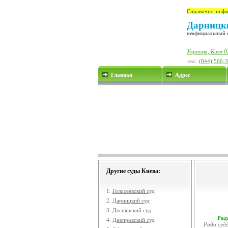
Справочно-инфо
Дарницки
неофициальный 
Украина, Киев 0
тел.:
(044) 566-
Главная
Адрес
Другие суды Киева:
1.
Голосеевский суд
2.
Дарницкий суд
3.
Деснянский суд
Рада
4.
Днепровский суд
Рада судд