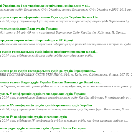
і України, як і все українське суспільство, зацікавлені у ві...
наголосив суддя Верховного Суду України, голова Верховного Суду України у 2006-2011 ро..
удеться прес-конференція голови Ради суддів України Василя Он...
я 2014 року у Верховному Суді України відбудеться прес-конференція судді Верховного Су...
удеться засідання Ради суддів України
014 року о 14 год. 00 хв. у приміщенні Верховного Суду України (м. Київ, вул. П. Орли...
ерджено форми звітності про вибори в 2014 році
абезпечення своєчасного одержання інформації про розгляд апеляційними і місцевими суда..
 суддів господарських судів ініціює прийняття програми заході...
я 2014 року відбулося засідання ради суддів господарських судів.
нення ради суддів господарських судів до суддів і працівників...
ДІВ ГОСПОДАРСЬКИХ СУДІВ УКРАЇНИ 01016, м. Київ, вул. О.Копиленка, 6, тел. 207-52-20
рнення голови Ради суддів України Василя Онопенка до Вищої ква...
ів України, як вищий орган суддівського самоврядування, не може залишатися осторонь су.
улась V конференція суддів господарських судів України
я 2014 року в приміщенні Вищого господарського суду України відбулась V конференція су...
улася XV конференція суддів адміністративних судів України
я 2014 року у приміщенні Вищого адміністративного суду України (вул. Московська, 8, ко...
улася ІV конференція суддів загальних судів
я 2014 року відбулася ІV конференція суддів загальних судів, яка була скликана радою с...
овою ради суддів загальних судів обрано Павла Гвоздика
я 2014 року відбулося засідання ради суддів загальних судів, на якому відповідно до ча...