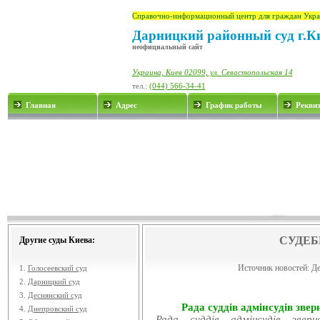
Справочно-информационный центр для граждан Укра
Дарницкий районный суд г.К
неофициальный сайт
Украина, Киев 02099, ул. Севастопольская 14
тел.:
(044) 566-34-41
Главная
Адрес
График работы
Рекви
СУДЕБ
Другие суды Киева:
Источник новостей:
Де
1.
Голосеевский суд
2.
Дарницкий суд
3.
Деснянский суд
Рада суддів адмінсудів звер
4.
Днепровский суд
Рада суддів адмінсудів звер