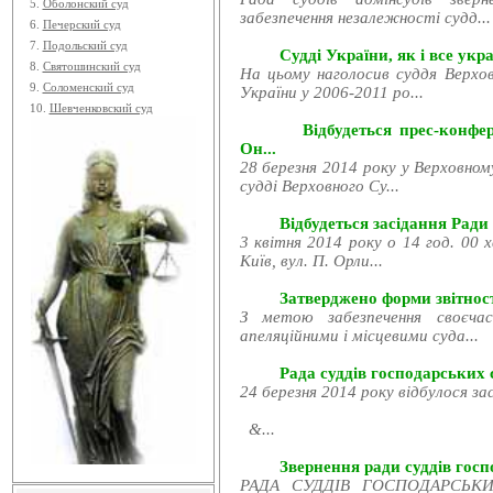
5.
Оболонский суд
забезпечення незалежності судд...
6.
Печерский суд
7.
Подольский суд
Судді України, як і все укра
8.
Святошинский суд
На цьому наголосив суддя Верхов
9.
Соломенский суд
України у 2006-2011 ро...
10.
Шевченковский суд
Відбудеться прес-конфе
Он...
28 березня 2014 року у Верховном
судді Верховного Су...
Відбудеться засідання Ради
3 квітня 2014 року о 14 год. 00 
Київ, вул. П. Орли...
Затверджено форми звітност
З метою забезпечення своєчас
апеляційними і місцевими суда...
Рада суддів господарських с
24 березня 2014 року відбулося за
&...
Звернення ради суддів госпо
РАДА СУДДІВ ГОСПОДАРСЬКИХ