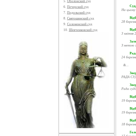
5.
Оболонский суд
Судд
6.
Печерский суд
На цьому 
7.
Подольский суд
Відб
8.
Святошинский суд
28 березн
9.
Соломенский суд
Відб
10.
Шевченковский суд
3 квітня 2
Затв
З метою з
Рада
24 березн
&...
Звер
РАДА СУД
Зве
Рада судд
Відб
19 березн
Відб
19 березн
Відб
18 березн
Гол
17 березн