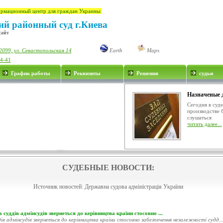
рмационный центр для граждан Украины:
й районный суд г.Киева
сайт
2099, ул. Севастопольская 14
Earth
Maps
34-41
График работы
Реквизиты
Решения
судьи
Назначеные 
Сегодня в суд
производстве 
слушаться
читать далее...
СУДЕБНЫЕ НОВОСТИ:
Источник новостей:
Державна судова адміністрація України
 суддів адмінсудів звернеться до керівництва країни стосовно ...
ів адмінсудів звернеться до керівництва країни стосовно забезпечення незалежності судд..