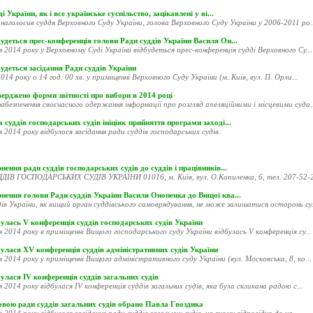
і України, як і все українське суспільство, зацікавлені у ві...
наголосив суддя Верховного Суду України, голова Верховного Суду України у 2006-2011 ро..
удеться прес-конференція голови Ради суддів України Василя Он...
я 2014 року у Верховному Суді України відбудеться прес-конференція судді Верховного Су...
удеться засідання Ради суддів України
014 року о 14 год. 00 хв. у приміщенні Верховного Суду України (м. Київ, вул. П. Орли...
ерджено форми звітності про вибори в 2014 році
абезпечення своєчасного одержання інформації про розгляд апеляційними і місцевими суда..
 суддів господарських судів ініціює прийняття програми заході...
я 2014 року відбулося засідання ради суддів господарських судів.
нення ради суддів господарських судів до суддів і працівників...
ДІВ ГОСПОДАРСЬКИХ СУДІВ УКРАЇНИ 01016, м. Київ, вул. О.Копиленка, 6, тел. 207-52-20
рнення голови Ради суддів України Василя Онопенка до Вищої ква...
ів України, як вищий орган суддівського самоврядування, не може залишатися осторонь су.
улась V конференція суддів господарських судів України
я 2014 року в приміщенні Вищого господарського суду України відбулась V конференція су...
улася XV конференція суддів адміністративних судів України
я 2014 року у приміщенні Вищого адміністративного суду України (вул. Московська, 8, ко...
улася ІV конференція суддів загальних судів
я 2014 року відбулася ІV конференція суддів загальних судів, яка була скликана радою с...
овою ради суддів загальних судів обрано Павла Гвоздика
я 2014 року відбулося засідання ради суддів загальних судів, на якому відповідно до ча...