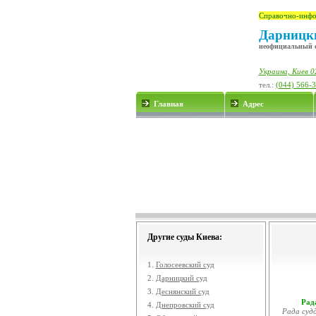
Справочно-инфо
Дарницки
неофициальный 
Украина, Киев 0
тел.:
(044) 566-
Главная
Адрес
Другие суды Киева:
1.
Голосеевский суд
2.
Дарницкий суд
3.
Деснянский суд
Рада
4.
Днепровский суд
Рада судд