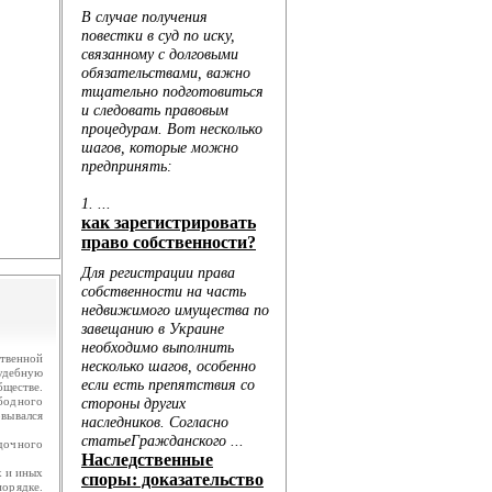
.
ю...
венной
судебную
бществе.
бодного
вывался
дочного
 и иных
орядке.