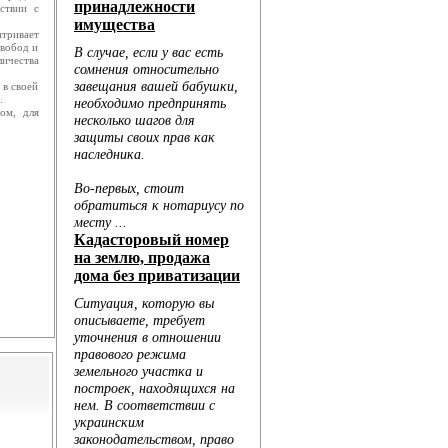
к...
ствии с
тривает
свобод и
ичества
 в своей
.
ом, для
Голо...
...
..
..
...