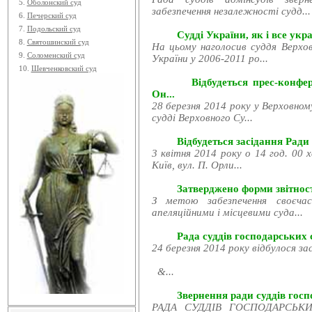
5.
Оболонский суд
забезпечення незалежності судд...
6.
Печерский суд
7.
Подольский суд
Судді України, як і все укра
8.
Святошинский суд
На цьому наголосив суддя Верхов
9.
Соломенский суд
України у 2006-2011 ро...
10.
Шевченковский суд
Відбудеться прес-конфе
Он...
28 березня 2014 року у Верховном
судді Верховного Су...
Відбудеться засідання Ради
3 квітня 2014 року о 14 год. 00 
Київ, вул. П. Орли...
Затверджено форми звітност
З метою забезпечення своєчас
апеляційними і місцевими суда...
Рада суддів господарських с
24 березня 2014 року відбулося за
&...
Звернення ради суддів госпо
РАДА СУДДІВ ГОСПОДАРСЬКИХ