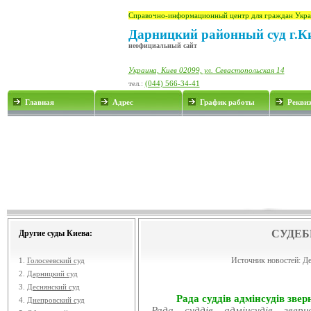
Справочно-информационный центр для граждан Укра
Дарницкий районный суд г.К
неофициальный сайт
Украина, Киев 02099, ул. Севастопольская 14
тел.:
(044) 566-34-41
Главная
Адрес
График работы
Рекви
СУДЕБ
Другие суды Киева:
Источник новостей:
Де
1.
Голосеевский суд
2.
Дарницкий суд
3.
Деснянский суд
Рада суддів адмінсудів звер
4.
Днепровский суд
Рада суддів адмінсудів звер