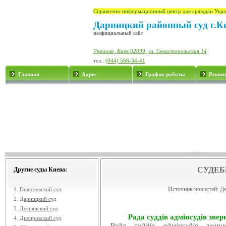
Справочно-информационный центр для граждан Укра
Дарницкий районный суд г.К
неофициальный сайт
Украина, Киев 02099, ул. Севастопольская 14
тел.:
(044) 566-34-41
Главная
Адрес
График работы
Рекви
СУДЕБ
Другие суды Киева:
Источник новостей:
Де
1.
Голосеевский суд
2.
Дарницкий суд
3.
Деснянский суд
Рада суддів адмінсудів звер
4.
Днепровский суд
Рада суддів адмінсудів звер