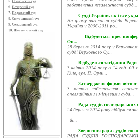
5.
Оболонский суд
забезпечення незалежності судд...
6.
Печерский суд
7.
Подольский суд
Судді України, як і все укра
8.
Святошинский суд
На цьому наголосив суддя Верхов
9.
Соломенский суд
України у 2006-2011 ро...
10.
Шевченковский суд
Відбудеться прес-конфе
Он...
28 березня 2014 року у Верховном
судді Верховного Су...
Відбудеться засідання Ради
3 квітня 2014 року о 14 год. 00 
Київ, вул. П. Орли...
Затверджено форми звітност
З метою забезпечення своєчас
апеляційними і місцевими суда...
Рада суддів господарських с
24 березня 2014 року відбулося за
&...
Звернення ради суддів госпо
РАДА СУДДІВ ГОСПОДАРСЬКИХ