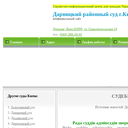
Справочно-информационный центр для граждан Укра
Дарницкий районный суд г.К
неофициальный сайт
Украина, Киев 02099, ул. Севастопольская 14
тел.:
(044) 566-34-41
Главная
Адрес
График работы
Рекви
СУДЕБ
Другие суды Киева:
Источник новостей:
Де
1.
Голосеевский суд
2.
Дарницкий суд
3.
Деснянский суд
Рада суддів адмінсудів звер
4.
Днепровский суд
Рада суддів адмінсудів звер