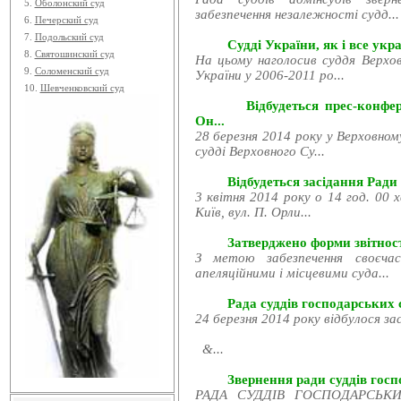
5.
Оболонский суд
забезпечення незалежності судд...
6.
Печерский суд
7.
Подольский суд
Судді України, як і все укра
8.
Святошинский суд
На цьому наголосив суддя Верхов
9.
Соломенский суд
України у 2006-2011 ро...
10.
Шевченковский суд
Відбудеться прес-конфе
Он...
28 березня 2014 року у Верховном
судді Верховного Су...
Відбудеться засідання Ради
3 квітня 2014 року о 14 год. 00 
Київ, вул. П. Орли...
Затверджено форми звітност
З метою забезпечення своєчас
апеляційними і місцевими суда...
Рада суддів господарських с
24 березня 2014 року відбулося за
&...
Звернення ради суддів госпо
РАДА СУДДІВ ГОСПОДАРСЬКИХ