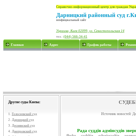
Справочно-информационный центр для граждан Укра
Дарницкий районный суд г.К
неофициальный сайт
Украина, Киев 02099, ул. Севастопольская 14
тел.:
(044) 566-34-41
Главная
Адрес
График работы
Рекви
СУДЕБ
Другие суды Киева:
Источник новостей:
Де
1.
Голосеевский суд
2.
Дарницкий суд
3.
Деснянский суд
Рада суддів адмінсудів звер
4.
Днепровский суд
Рада суддів адмінсудів звер