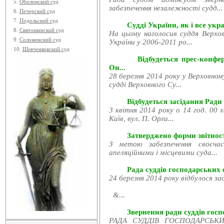
5.
Оболонский суд
забезпечення незалежності судд...
6.
Печерский суд
7.
Подольский суд
Судді України, як і все укра
8.
Святошинский суд
На цьому наголосив суддя Верхов
9.
Соломенский суд
України у 2006-2011 ро...
10.
Шевченковский суд
Відбудеться прес-конфе
Он...
28 березня 2014 року у Верховном
судді Верховного Су...
Відбудеться засідання Ради
3 квітня 2014 року о 14 год. 00 
Київ, вул. П. Орли...
Затверджено форми звітност
З метою забезпечення своєчас
апеляційними і місцевими суда...
Рада суддів господарських с
24 березня 2014 року відбулося за
&...
Звернення ради суддів госпо
РАДА СУДДІВ ГОСПОДАРСЬКИХ