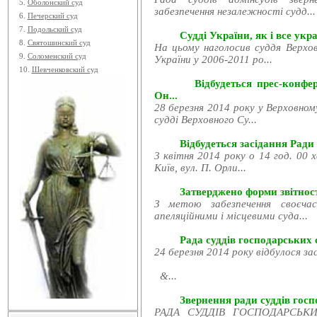
5.
Оболонский суд
забезпечення незалежності судд...
6.
Печерский суд
7.
Подольский суд
Судді України, як і все укра
8.
Святошинский суд
На цьому наголосив суддя Верхов
9.
Соломенский суд
України у 2006-2011 ро...
10.
Шевченковский суд
Відбудеться прес-конфе
Он...
28 березня 2014 року у Верховном
судді Верховного Су...
Відбудеться засідання Ради
3 квітня 2014 року о 14 год. 00 
Київ, вул. П. Орли...
Затверджено форми звітност
З метою забезпечення своєчас
апеляційними і місцевими суда...
Рада суддів господарських с
24 березня 2014 року відбулося за
&...
Звернення ради суддів госпо
РАДА СУДДІВ ГОСПОДАРСЬКИХ