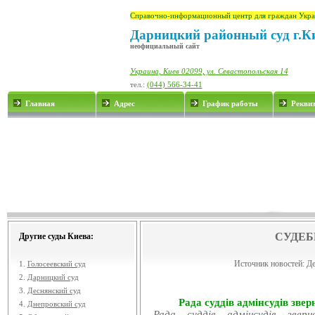
Справочно-информационный центр для граждан Укра
Дарницкий районный суд г.К
неофициальный сайт
Украина, Киев 02099, ул. Севастопольская 14
тел.:
(044) 566-34-41
Главная
Адрес
График работы
Рекви
СУДЕБ
Другие суды Киева:
Источник новостей:
Де
1.
Голосеевский суд
2.
Дарницкий суд
3.
Деснянский суд
Рада суддів адмінсудів звер
4.
Днепровский суд
Рада суддів адмінсудів звер