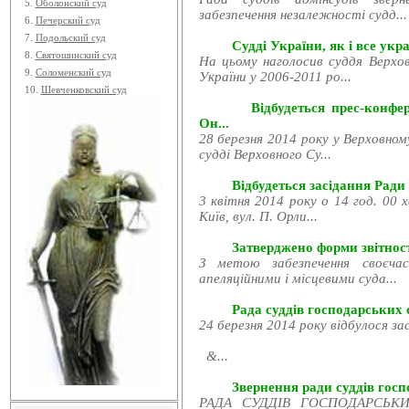
5.
Оболонский суд
забезпечення незалежності судд...
6.
Печерский суд
7.
Подольский суд
Судді України, як і все укра
8.
Святошинский суд
На цьому наголосив суддя Верхов
9.
Соломенский суд
України у 2006-2011 ро...
10.
Шевченковский суд
Відбудеться прес-конфе
Он...
28 березня 2014 року у Верховном
судді Верховного Су...
Відбудеться засідання Ради
3 квітня 2014 року о 14 год. 00 
Київ, вул. П. Орли...
Затверджено форми звітност
З метою забезпечення своєчас
апеляційними і місцевими суда...
Рада суддів господарських с
24 березня 2014 року відбулося за
&...
Звернення ради суддів госпо
РАДА СУДДІВ ГОСПОДАРСЬКИХ