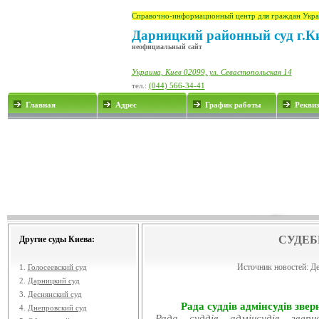
Справочно-информационный центр для граждан Укра
Дарницкий районный суд г.К
неофициальный сайт
Украина, Киев 02099, ул. Севастопольская 14
тел.:
(044) 566-34-41
Главная
Адрес
График работы
Рекви
СУДЕБ
Другие суды Киева:
Источник новостей:
Де
1.
Голосеевский суд
2.
Дарницкий суд
3.
Деснянский суд
Рада суддів адмінсудів звер
4.
Днепровский суд
Рада суддів адмінсудів звер