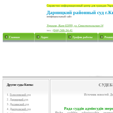
Справочно-информационный центр для граждан Укра
Дарницкий районный суд г.К
неофициальный сайт
Украина, Киев 02099, ул. Севастопольская 14
тел.:
(044) 566-34-41
Главная
Адрес
График работы
Рекви
СУДЕБ
Другие суды Киева:
Источник новостей:
Де
1.
Голосеевский суд
2.
Дарницкий суд
3.
Деснянский суд
Рада суддів адмінсудів звер
4.
Днепровский суд
Рада суддів адмінсудів звер