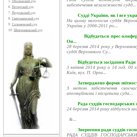
5.
Оболонский суд
забезпечення незалежності судд...
6.
Печерский суд
7.
Подольский суд
Судді України, як і все укра
8.
Святошинский суд
На цьому наголосив суддя Верхов
9.
Соломенский суд
України у 2006-2011 ро...
10.
Шевченковский суд
Відбудеться прес-конфе
Он...
28 березня 2014 року у Верховном
судді Верховного Су...
Відбудеться засідання Ради
3 квітня 2014 року о 14 год. 00 
Київ, вул. П. Орли...
Затверджено форми звітност
З метою забезпечення своєчас
апеляційними і місцевими суда...
Рада суддів господарських с
24 березня 2014 року відбулося за
&...
Звернення ради суддів госпо
РАДА СУДДІВ ГОСПОДАРСЬКИХ