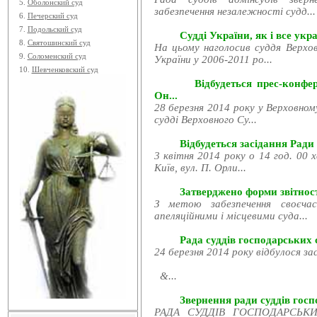
5.
Оболонский суд
забезпечення незалежності судд...
6.
Печерский суд
7.
Подольский суд
Судді України, як і все укра
8.
Святошинский суд
На цьому наголосив суддя Верхов
9.
Соломенский суд
України у 2006-2011 ро...
10.
Шевченковский суд
Відбудеться прес-конфе
Он...
28 березня 2014 року у Верховном
судді Верховного Су...
Відбудеться засідання Ради
3 квітня 2014 року о 14 год. 00 
Київ, вул. П. Орли...
Затверджено форми звітност
З метою забезпечення своєчас
апеляційними і місцевими суда...
Рада суддів господарських с
24 березня 2014 року відбулося за
&...
Звернення ради суддів госпо
РАДА СУДДІВ ГОСПОДАРСЬКИХ