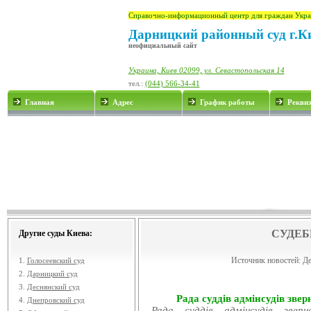
Справочно-информационный центр для граждан Укра
Дарницкий районный суд г.К
неофициальный сайт
Украина, Киев 02099, ул. Севастопольская 14
тел.:
(044) 566-34-41
Главная
Адрес
График работы
Рекви
СУДЕБ
Другие суды Киева:
Источник новостей:
Де
1.
Голосеевский суд
2.
Дарницкий суд
3.
Деснянский суд
Рада суддів адмінсудів звер
4.
Днепровский суд
Рада суддів адмінсудів звер