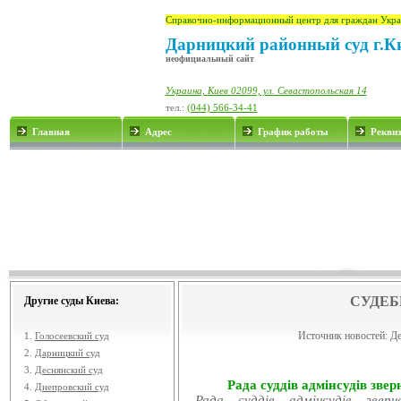
Справочно-информационный центр для граждан Укра
Дарницкий районный суд г.К
неофициальный сайт
Украина, Киев 02099, ул. Севастопольская 14
тел.:
(044) 566-34-41
Главная
Адрес
График работы
Рекви
СУДЕБ
Другие суды Киева:
Источник новостей:
Де
1.
Голосеевский суд
2.
Дарницкий суд
3.
Деснянский суд
Рада суддів адмінсудів звер
4.
Днепровский суд
Рада суддів адмінсудів звер