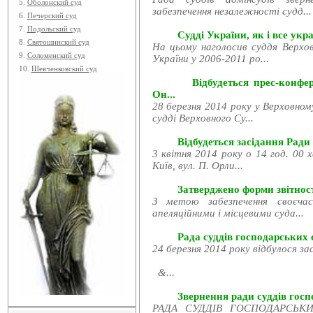
5.
Оболонский суд
забезпечення незалежності судд...
6.
Печерский суд
7.
Подольский суд
Судді України, як і все укра
8.
Святошинский суд
На цьому наголосив суддя Верхов
9.
Соломенский суд
України у 2006-2011 ро...
10.
Шевченковский суд
Відбудеться прес-конфе
Он...
28 березня 2014 року у Верховном
судді Верховного Су...
Відбудеться засідання Ради
3 квітня 2014 року о 14 год. 00 
Київ, вул. П. Орли...
Затверджено форми звітност
З метою забезпечення своєчас
апеляційними і місцевими суда...
Рада суддів господарських с
24 березня 2014 року відбулося за
&...
Звернення ради суддів госпо
РАДА СУДДІВ ГОСПОДАРСЬКИХ