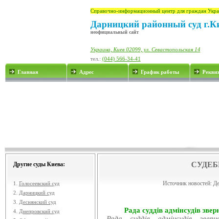
Справочно-информационный центр для граждан Укра
Дарницкий районный суд г.К
неофициальный сайт
Украина, Киев 02099, ул. Севастопольская 14
тел.:
(044) 566-34-41
Главная
Адрес
График работы
Рекви
СУДЕБ
Другие суды Киева:
Источник новостей:
Де
1.
Голосеевский суд
2.
Дарницкий суд
3.
Деснянский суд
Рада суддів адмінсудів звер
4.
Днепровский суд
Рада суддів адмінсудів звер