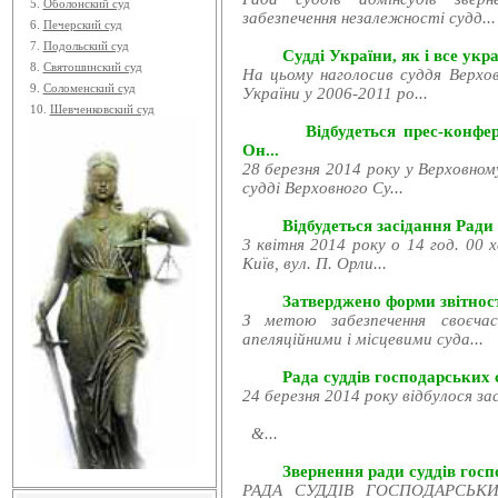
5.
Оболонский суд
забезпечення незалежності судд...
6.
Печерский суд
7.
Подольский суд
Судді України, як і все укра
8.
Святошинский суд
На цьому наголосив суддя Верхов
9.
Соломенский суд
України у 2006-2011 ро...
10.
Шевченковский суд
Відбудеться прес-конфе
Он...
28 березня 2014 року у Верховном
судді Верховного Су...
Відбудеться засідання Ради
3 квітня 2014 року о 14 год. 00 
Київ, вул. П. Орли...
Затверджено форми звітност
З метою забезпечення своєчас
апеляційними і місцевими суда...
Рада суддів господарських с
24 березня 2014 року відбулося за
&...
Звернення ради суддів госпо
РАДА СУДДІВ ГОСПОДАРСЬКИХ