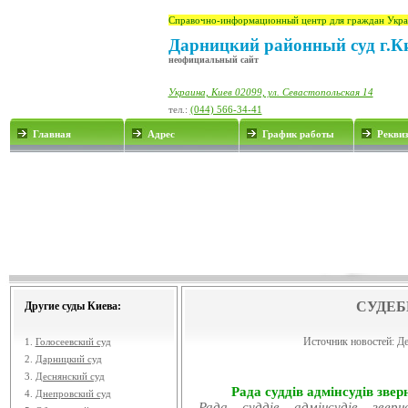
Справочно-информационный центр для граждан Укра
Дарницкий районный суд г.К
неофициальный сайт
Украина, Киев 02099, ул. Севастопольская 14
тел.:
(044) 566-34-41
Главная
Адрес
График работы
Рекви
СУДЕБ
Другие суды Киева:
Источник новостей:
Де
1.
Голосеевский суд
2.
Дарницкий суд
3.
Деснянский суд
Рада суддів адмінсудів звер
4.
Днепровский суд
Рада суддів адмінсудів звер