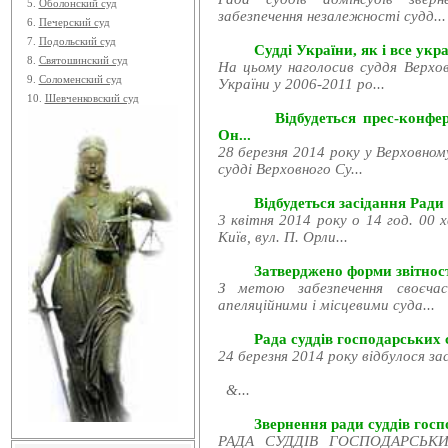
5.
Оболонский суд
забезпечення незалежності судд...
6.
Печерский суд
7.
Подольский суд
Судді України, як і все укра
8.
Святошинский суд
На цьому наголосив суддя Верхов
9.
Соломенский суд
України у 2006-2011 ро...
10.
Шевченковский суд
Відбудеться прес-конфе
Он...
28 березня 2014 року у Верховном
судді Верховного Су...
Відбудеться засідання Ради
3 квітня 2014 року о 14 год. 00 
Київ, вул. П. Орли...
Затверджено форми звітност
З метою забезпечення своєчас
апеляційними і місцевими суда...
Рада суддів господарських с
24 березня 2014 року відбулося за
&...
Звернення ради суддів госпо
РАДА СУДДІВ ГОСПОДАРСЬКИХ