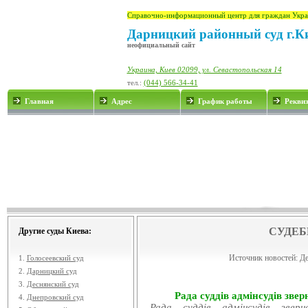
Справочно-информационный центр для граждан Укра
Дарницкий районный суд г.К
неофициальный сайт
Украина, Киев 02099, ул. Севастопольская 14
тел.:
(044) 566-34-41
Главная
Адрес
График работы
Рекви
СУДЕБ
Другие суды Киева:
Источник новостей:
Де
1.
Голосеевский суд
2.
Дарницкий суд
3.
Деснянский суд
Рада суддів адмінсудів звер
4.
Днепровский суд
Рада суддів адмінсудів звер