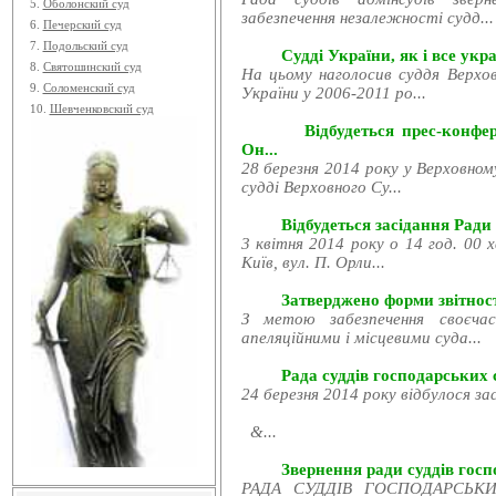
5.
Оболонский суд
забезпечення незалежності судд...
6.
Печерский суд
7.
Подольский суд
Судді України, як і все укра
8.
Святошинский суд
На цьому наголосив суддя Верхов
9.
Соломенский суд
України у 2006-2011 ро...
10.
Шевченковский суд
Відбудеться прес-конфе
Он...
28 березня 2014 року у Верховном
судді Верховного Су...
Відбудеться засідання Ради
3 квітня 2014 року о 14 год. 00 
Київ, вул. П. Орли...
Затверджено форми звітност
З метою забезпечення своєчас
апеляційними і місцевими суда...
Рада суддів господарських с
24 березня 2014 року відбулося за
&...
Звернення ради суддів госпо
РАДА СУДДІВ ГОСПОДАРСЬКИХ