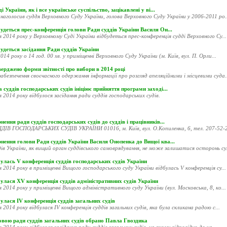
і України, як і все українське суспільство, зацікавлені у ві...
наголосив суддя Верховного Суду України, голова Верховного Суду України у 2006-2011 ро..
удеться прес-конференція голови Ради суддів України Василя Он...
я 2014 року у Верховному Суді України відбудеться прес-конференція судді Верховного Су...
удеться засідання Ради суддів України
014 року о 14 год. 00 хв. у приміщенні Верховного Суду України (м. Київ, вул. П. Орли...
ерджено форми звітності про вибори в 2014 році
абезпечення своєчасного одержання інформації про розгляд апеляційними і місцевими суда..
 суддів господарських судів ініціює прийняття програми заході...
я 2014 року відбулося засідання ради суддів господарських судів.
нення ради суддів господарських судів до суддів і працівників...
ДІВ ГОСПОДАРСЬКИХ СУДІВ УКРАЇНИ 01016, м. Київ, вул. О.Копиленка, 6, тел. 207-52-20
рнення голови Ради суддів України Василя Онопенка до Вищої ква...
ів України, як вищий орган суддівського самоврядування, не може залишатися осторонь су.
улась V конференція суддів господарських судів України
я 2014 року в приміщенні Вищого господарського суду України відбулась V конференція су...
улася XV конференція суддів адміністративних судів України
я 2014 року у приміщенні Вищого адміністративного суду України (вул. Московська, 8, ко...
улася ІV конференція суддів загальних судів
я 2014 року відбулася ІV конференція суддів загальних судів, яка була скликана радою с...
овою ради суддів загальних судів обрано Павла Гвоздика
я 2014 року відбулося засідання ради суддів загальних судів, на якому відповідно до ча...