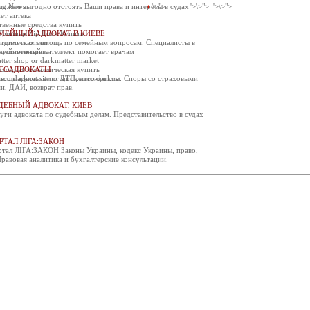
відкриття нового приміщення Орджонікідзевського районного суду міста Маріуполя Донець
ng News
\>">
'>\>">
'>\>">
ожем выгодно отстоять Ваши права и интересы в судах
ет аптека
увся семінар для випускників Програми з питань судового адмін...
твенные средства купить
ого 2014 року у м. Львів відбулась зустріч випускників першої в Україні пілотної Прогр...
Гриппер Zip Lock Купить
МЕЙНЫЙ АДВОКАТ В КИЕВЕ
тство ипотеки
дическая помощь по семейным вопросам. Специалисты в
ютого 2014 року відбудеться засідання Ради суддів України
кусственный интеллект помогает врачам
емейного права.
 2014 року о 10 год. 00 хв. у приміщенні Верховного Суду України (м. Київ, вул. П. Орл...
tter shop or darkmatter market
входная металлическая купить
ТОАДВОКАТЫ
лено зміни з окремих питань судоустрою та статусу суддів
sco darknet site or smokersco darknet
ощь адвоката по ДТП, автоюристы. Споры со страховыми
 2014 року Верховна Рада України ухвалила Закон "Про внесення змін до деяких законів У...
и, ДАИ, возврат прав.
нення до суддів та працівників судів
ДЕБНЫЙ АДВОКАТ, КИЕВ
Я до суддів та працівників судів Голови Верховного Суду України Ярослава РОМАНЮКА, 
уги адвоката по судебным делам. Представительство в судах
очинається он-лайн трансляція судових засідань.
ий суд Херсонської області 20 лютого 2014 року проведе два судових засідання, які буду...
РТАЛ ЛІГА:ЗАКОН
тал ЛІГА:ЗАКОН Законы Украины, кодекс Украины, право,
ва Верховного Суду України надіслав відкритий лист до Голови ...
Правовая аналитика и бухгалтерские консультации.
рховного Суду України Ярослав Романюк надіслав відкритий лист до Голови Верховної Ради
ВРУ внесено законопроект щодо посилення окремих гарантій неза...
 2014 року у Верховній Раді України зареєстровано проект Закону України "Про внесення .
 суддів адміністративних судів України висловлює щирі співчут...
ів адміністративних судів України висловлює щирі співчуття рідним, близьким та колегам.
улося засідання ради суддів загальних судів
 2014 року в приміщенні Державної судової адміністрації України відбулось чергове засі...
люднено звіти про стан здійснення судочинства в Україні за 2...
о до наказу Державної судової адміністрації України від 17 січня 2014 року № 9 на веб-...
оворено подальшу співпрацю ДСА України з Проектом USAID "Спра...
 2014 року в.о. Голови Державної судової адміністрації України Володимир Півторак пров