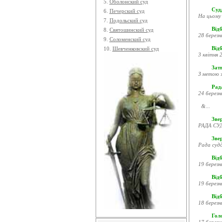
5.
Оболонский суд
Судд
6.
Печерский суд
На цьому 
7.
Подольский суд
Відб
8.
Святошинский суд
28 березн
9.
Соломенский суд
Відб
10.
Шевченковский суд
3 квітня 2
Затв
З метою з
Рада
24 березн
&...
Звер
РАДА СУД
Зве
Рада судд
Відб
19 березн
Відб
19 березн
Відб
18 березн
Гол
17 березн