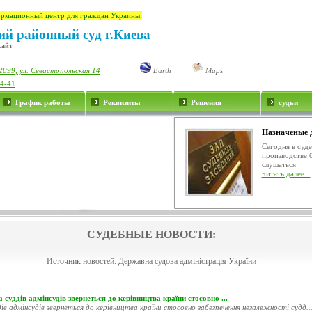
рмационный центр для граждан Украины:
й районный суд г.Киева
сайт
2099, ул. Севастопольская 14
Earth
Maps
34-41
График работы
Реквизиты
Решения
судьи
Назначеные 
Сегодня в суд
производстве 
слушаться
читать далее...
СУДЕБНЫЕ НОВОСТИ:
Источник новостей:
Державна судова адміністрація України
 суддів адмінсудів звернеться до керівництва країни стосовно ...
ів адмінсудів звернеться до керівництва країни стосовно забезпечення незалежності судд..