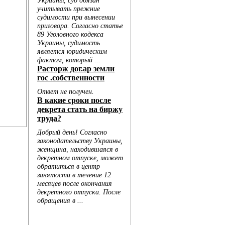
к...
Голо...
...
..
..
...