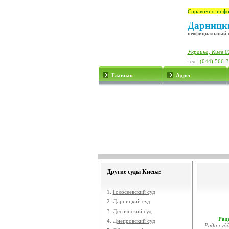
Справочно-инфо
Дарницки
неофициальный 
Украина, Киев 0
тел.:
(044) 566-
Главная
Адрес
Другие суды Киева:
1.
Голосеевский суд
2.
Дарницкий суд
3.
Деснянский суд
Рада
4.
Днепровский суд
Рада судд