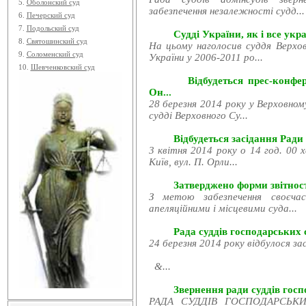
5.
Оболонский суд
забезпечення незалежності судд...
6.
Печерский суд
7.
Подольский суд
Судді України, як і все укра
8.
Святошинский суд
На цьому наголосив суддя Верхов
9.
Соломенский суд
України у 2006-2011 ро...
10.
Шевченковский суд
Відбудеться прес-конфе
Он...
28 березня 2014 року у Верховном
судді Верховного Су...
Відбудеться засідання Ради
3 квітня 2014 року о 14 год. 00 
Київ, вул. П. Орли...
Затверджено форми звітност
З метою забезпечення своєчас
апеляційними і місцевими суда...
Рада суддів господарських с
24 березня 2014 року відбулося за
&...
Звернення ради суддів госпо
РАДА СУДДІВ ГОСПОДАРСЬКИХ