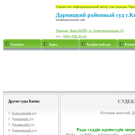
Справочно-информационный центр для граждан Укра
Дарницкий районный суд г.К
неофициальный сайт
Украина, Киев 02099, ул. Севастопольская 14
тел.:
(044) 566-34-41
Главная
Адрес
График работы
Рекви
СУДЕБ
Другие суды Киева:
Источник новостей:
Де
1.
Голосеевский суд
2.
Дарницкий суд
3.
Деснянский суд
Рада суддів адмінсудів звер
4.
Днепровский суд
Рада суддів адмінсудів звер