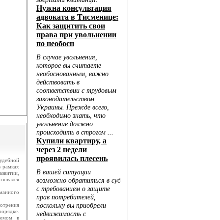
.
ю...
удебной
в рамках
азвитии,
изовался
манного
отрения
порядке.
яемом в