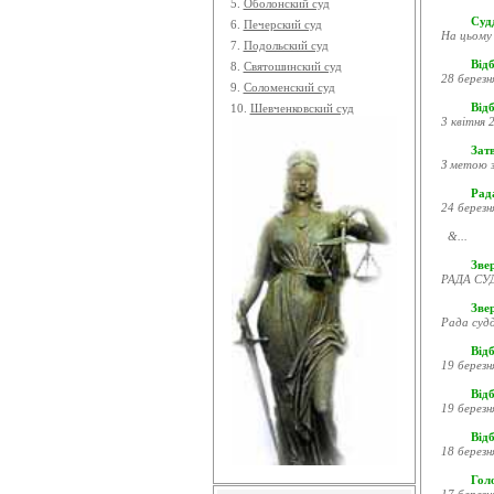
5.
Оболонский суд
Судд
6.
Печерский суд
На цьому 
7.
Подольский суд
Відб
8.
Святошинский суд
28 березн
9.
Соломенский суд
Відб
10.
Шевченковский суд
3 квітня 2
Затв
З метою з
Рада
24 березн
&...
Звер
РАДА СУД
Зве
Рада судд
Відб
19 березн
Відб
19 березн
Відб
18 березн
Гол
17 березн