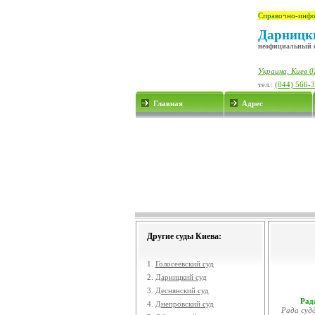
Справочно-инфо
Дарницки
неофициальный 
Украина, Киев 0
тел.:
(044) 566-
Главная
Адрес
Другие суды Киева:
1.
Голосеевский суд
2.
Дарницкий суд
3.
Деснянский суд
Рада
4.
Днепровский суд
Рада судд