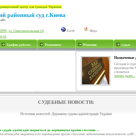
рмационный центр для граждан Украины:
й районный суд г.Киева
сайт
2099, ул. Севастопольская 14
Earth
Maps
34-41
График работы
Реквизиты
Решения
судьи
Назначеные 
Сегодня в суд
производстве 
слушаться
читать далее...
СУДЕБНЫЕ НОВОСТИ:
Источник новостей:
Державна судова адміністрація України
 суддів адмінсудів звернеться до керівництва країни стосовно ...
ів адмінсудів звернеться до керівництва країни стосовно забезпечення незалежності судд..