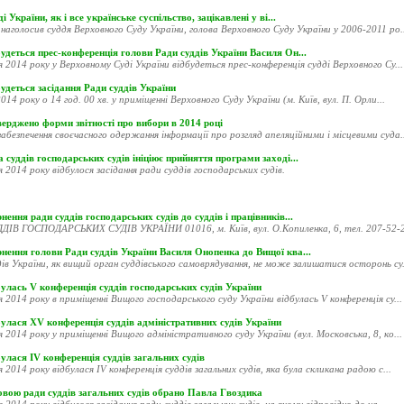
і України, як і все українське суспільство, зацікавлені у ві...
наголосив суддя Верховного Суду України, голова Верховного Суду України у 2006-2011 ро..
удеться прес-конференція голови Ради суддів України Василя Он...
я 2014 року у Верховному Суді України відбудеться прес-конференція судді Верховного Су...
удеться засідання Ради суддів України
014 року о 14 год. 00 хв. у приміщенні Верховного Суду України (м. Київ, вул. П. Орли...
ерджено форми звітності про вибори в 2014 році
абезпечення своєчасного одержання інформації про розгляд апеляційними і місцевими суда..
 суддів господарських судів ініціює прийняття програми заході...
я 2014 року відбулося засідання ради суддів господарських судів.
нення ради суддів господарських судів до суддів і працівників...
ДІВ ГОСПОДАРСЬКИХ СУДІВ УКРАЇНИ 01016, м. Київ, вул. О.Копиленка, 6, тел. 207-52-20
рнення голови Ради суддів України Василя Онопенка до Вищої ква...
ів України, як вищий орган суддівського самоврядування, не може залишатися осторонь су.
улась V конференція суддів господарських судів України
я 2014 року в приміщенні Вищого господарського суду України відбулась V конференція су...
улася XV конференція суддів адміністративних судів України
я 2014 року у приміщенні Вищого адміністративного суду України (вул. Московська, 8, ко...
улася ІV конференція суддів загальних судів
я 2014 року відбулася ІV конференція суддів загальних судів, яка була скликана радою с...
овою ради суддів загальних судів обрано Павла Гвоздика
я 2014 року відбулося засідання ради суддів загальних судів, на якому відповідно до ча...