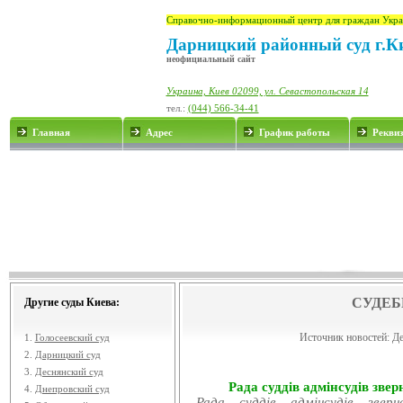
Справочно-информационный центр для граждан Укра
Дарницкий районный суд г.К
неофициальный сайт
Украина, Киев 02099, ул. Севастопольская 14
тел.:
(044) 566-34-41
Главная
Адрес
График работы
Рекви
СУДЕБ
Другие суды Киева:
Источник новостей:
Де
1.
Голосеевский суд
2.
Дарницкий суд
3.
Деснянский суд
Рада суддів адмінсудів звер
4.
Днепровский суд
Рада суддів адмінсудів звер