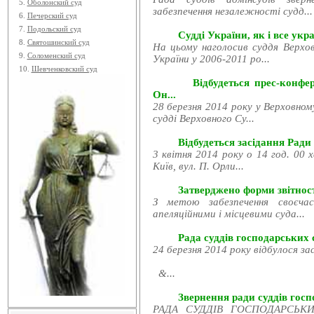
5.
Оболонский суд
забезпечення незалежності судд...
6.
Печерский суд
7.
Подольский суд
Судді України, як і все укра
8.
Святошинский суд
На цьому наголосив суддя Верхов
9.
Соломенский суд
України у 2006-2011 ро...
10.
Шевченковский суд
Відбудеться прес-конфе
Он...
28 березня 2014 року у Верховном
судді Верховного Су...
Відбудеться засідання Ради
3 квітня 2014 року о 14 год. 00 
Київ, вул. П. Орли...
Затверджено форми звітност
З метою забезпечення своєчас
апеляційними і місцевими суда...
Рада суддів господарських с
24 березня 2014 року відбулося за
&...
Звернення ради суддів госпо
РАДА СУДДІВ ГОСПОДАРСЬКИХ